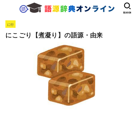
SEARCH
に行
にこごり【煮凝り】の語源・由来