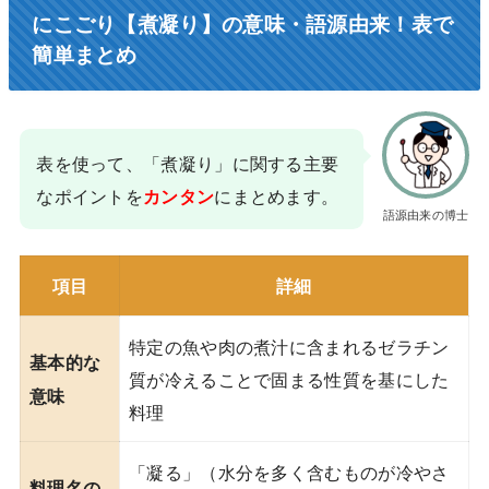
にこごり【煮凝り】の意味・語源由来！表で
簡単まとめ
表を使って、「煮凝り」に関する主要
なポイントを
にまとめます。
カンタン
語源由来の博士
項目
詳細
特定の魚や肉の煮汁に含まれるゼラチン
基本的な
質が冷えることで固まる性質を基にした
意味
料理
「凝る」（水分を多く含むものが冷やさ
料理名の