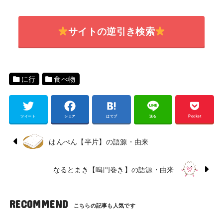
サイトの逆引き検索
に行
食べ物
ツイート
シェア
はてブ
送る
Pocket
はんぺん【半片】の語源・由来
なるとまき【鳴門巻き】の語源・由来
RECOMMEND