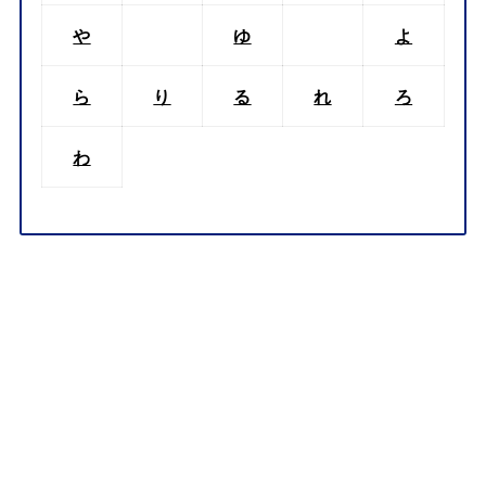
や
ゆ
よ
ら
り
る
れ
ろ
わ