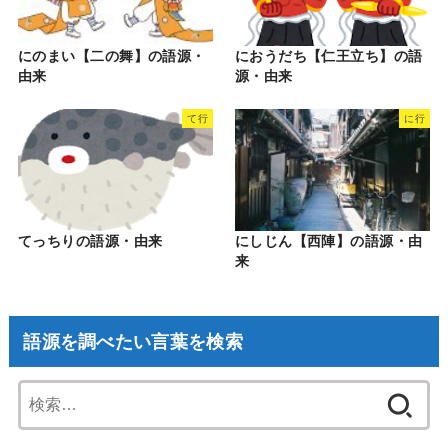
にのまい【二の舞】の語源・
におうだち【仁王立ち】の語
由来
源・由来
て行
に行
てっちりの語源・由来
にしじん【西陣】の語源・由
来
語源を調べたい言葉を検索
検
索: