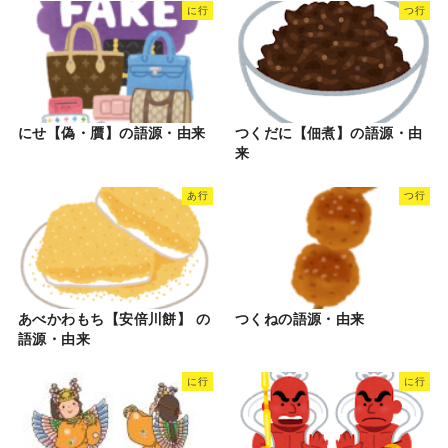
に行
つ行
にせ【偽・贋】の語源・由来
つくだに【佃煮】の語源・由
来
あ行
つ行
あべかわもち【安倍川餅】 の
つくねの語源・由来
語源・由来
に行
に行