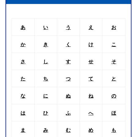
あ
い
う
え
お
か
き
く
け
こ
さ
し
す
せ
そ
た
ち
つ
て
と
な
に
ぬ
ね
の
は
ひ
ふ
へ
ほ
ま
み
む
め
も