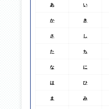
あ
い
か
き
さ
し
た
ち
な
に
は
ひ
ま
み