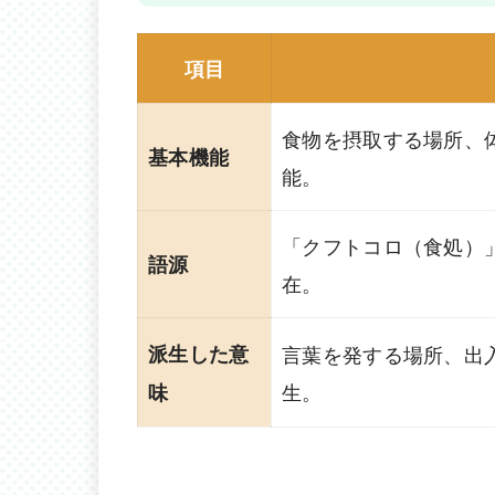
項目
食物を摂取する場所、
基本機能
能。
「クフトコロ（食処）
語源
在。
派生した意
言葉を発する場所、出
生。
味