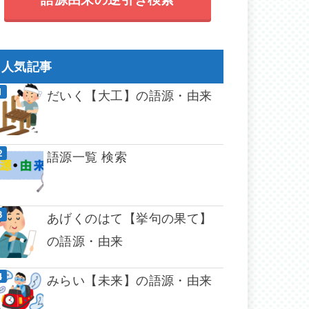
人気記事
だいく【大工】の語源・由来
語源一覧 検索
あげくのはて【挙句の果て】
の語源・由来
みらい【未来】の語源・由来