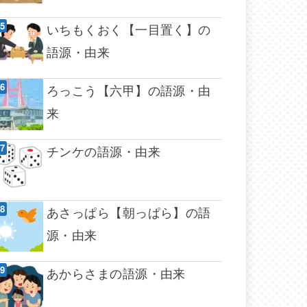
いちもくおく【一目置く】の
語源・由来
ろっこう【六甲】の語源・由
来
チンケの語源・由来
あさっぱら【朝っぱら】の語
源・由来
あからさまの語源・由来