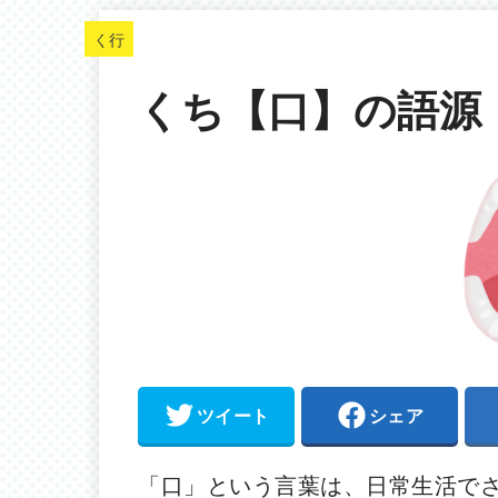
く行
くち【口】の語源
ツイート
シェア
「口」という言葉は、日常生活で