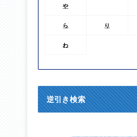
や
ら
り
わ
逆引き検索