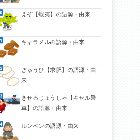
えぞ【蝦夷】の語源・由来
キャラメルの語源・由来
ぎゅうひ【求肥】の語源・由
来
きせるじょうしゃ【キセル乗
車】の語源・由来
ルンペンの語源・由来