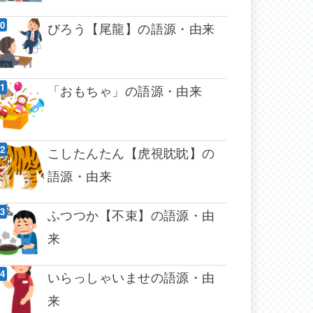
びろう【尾龍】の語源・由来
「おもちゃ」の語源・由来
こしたんたん【虎視眈眈】の
語源・由来
ふつつか【不束】の語源・由
来
いらっしゃいませの語源・由
来