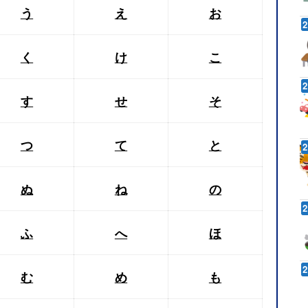
う
え
お
く
け
こ
す
せ
そ
つ
て
と
ぬ
ね
の
ふ
へ
ほ
む
め
も