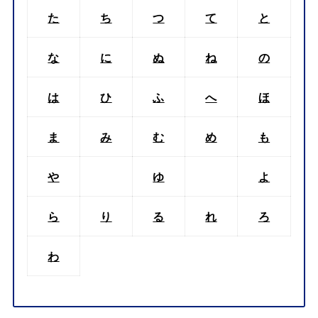
た
ち
つ
て
と
な
に
ぬ
ね
の
は
ひ
ふ
へ
ほ
ま
み
む
め
も
や
ゆ
よ
ら
り
る
れ
ろ
わ