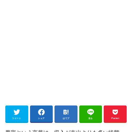
ツイート
シェア
はてブ
送る
Pocket
黒字という言葉は、収入が支出よりも多い状態