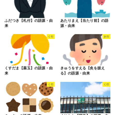
ふだつき【札付】の語源・由
あたりまえ【当たり前】の語
来
源・由来
く行
き行
くすだま【薬玉】の語源・由
きゅうをすえる【灸を据え
来
る】の語源・由来
く行
く行