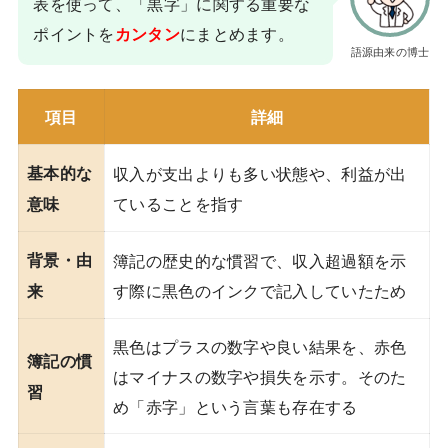
表を使って、「黒字」に関する重要な
ポイントを
にまとめます。
カンタン
語源由来の博士
項目
詳細
基本的な
収入が支出よりも多い状態や、利益が出
ていることを指す
意味
背景・由
簿記の歴史的な慣習で、収入超過額を示
す際に黒色のインクで記入していたため
来
黒色はプラスの数字や良い結果を、赤色
簿記の慣
はマイナスの数字や損失を示す。そのた
習
め「赤字」という言葉も存在する