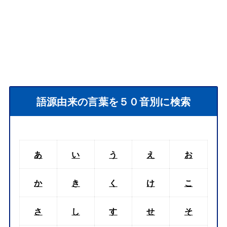
語源由来の言葉を５０音別に検索
あ
い
う
え
お
か
き
く
け
こ
さ
し
す
せ
そ