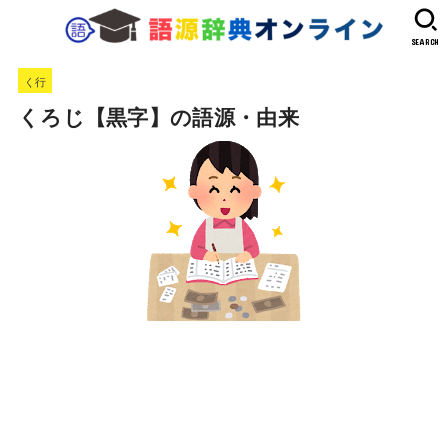
SEARCH
く行
くろじ【黒字】の語源・由来