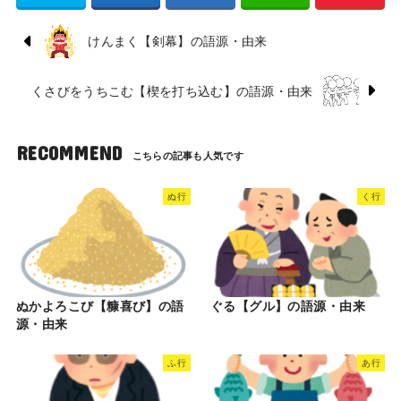
けんまく【剣幕】の語源・由来
くさびをうちこむ【楔を打ち込む】の語源・由来
RECOMMEND
ぬ行
く行
ぬかよろこび【糠喜び】の語
ぐる【グル】の語源・由来
源・由来
ふ行
あ行