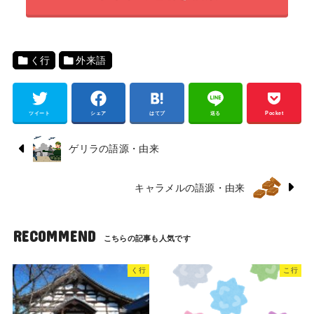
く行
外来語
ツイート
シェア
はてブ
送る
Pocket
ゲリラの語源・由来
キャラメルの語源・由来
RECOMMEND
く行
こ行