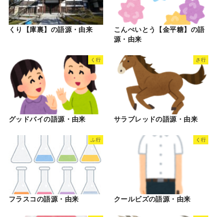
くり【庫裏】の語源・由来
こんぺいとう【金平糖】の語
源・由来
く行
さ行
グッドバイの語源・由来
サラブレッドの語源・由来
ふ行
く行
フラスコの語源・由来
クールビズの語源・由来