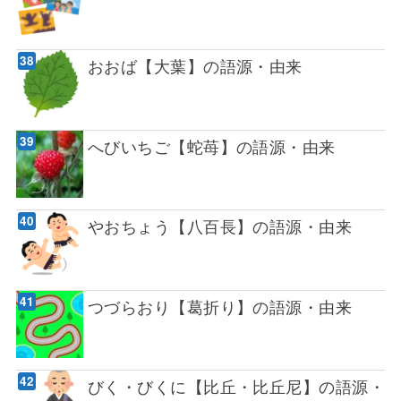
おおば【大葉】の語源・由来
へびいちご【蛇苺】の語源・由来
やおちょう【八百長】の語源・由来
つづらおり【葛折り】の語源・由来
びく・びくに【比丘・比丘尼】の語源・