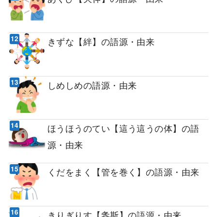
きずな【絆】の語源・由来
しめしめの語源・由来
ほうほうのてい【這う這うの体】の語
源・由来
くだをまく【管を巻く】の語源・由来
きりぎりす【螽斯】の語源・由来