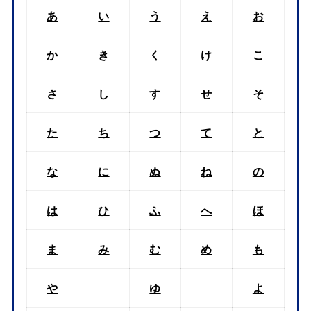
あ
い
う
え
お
か
き
く
け
こ
さ
し
す
せ
そ
た
ち
つ
て
と
な
に
ぬ
ね
の
は
ひ
ふ
へ
ほ
ま
み
む
め
も
や
ゆ
よ