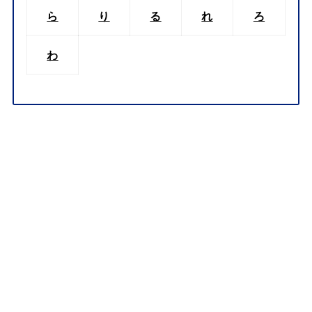
ら
り
る
れ
ろ
わ