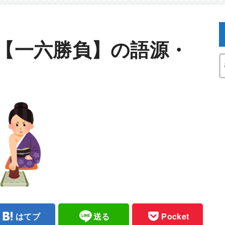
【一六勝負】の語源・
はてブ
送る
Pocket