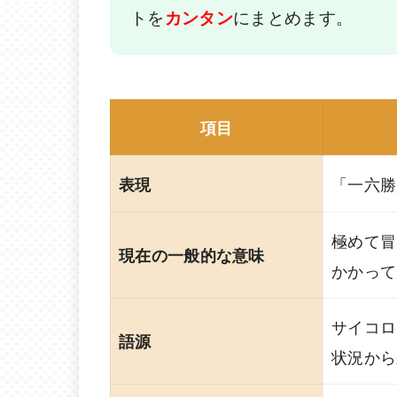
トを
にまとめます。
カンタン
項目
「一六勝
表現
極めて冒
現在の一般的な意味
かかって
サイコロ
語源
状況から