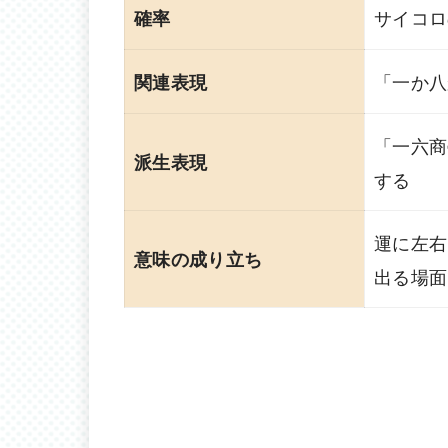
サイコロ
確率
「一か八
関連表現
「一六商
派生表現
する
運に左右
意味の成り立ち
出る場面