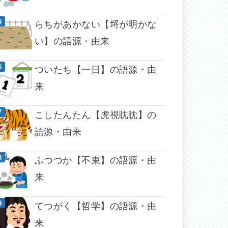
らちがあかない【埒が明かな
い】の語源・由来
ついたち【一日】の語源・由
来
こしたんたん【虎視眈眈】の
語源・由来
ふつつか【不束】の語源・由
来
てつがく【哲学】の語源・由
来