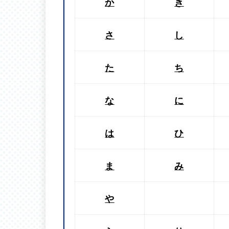
か
き
さ
し
た
ち
な
に
は
ひ
ま
み
や