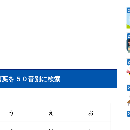
言葉を５０音別に検索
う
え
お