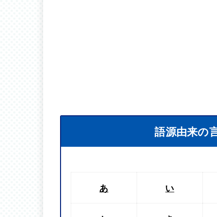
語源由来の
あ
い