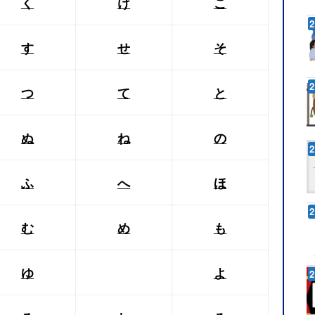
く
け
こ
す
せ
そ
つ
て
と
ぬ
ね
の
ふ
へ
ほ
む
め
も
ゆ
よ