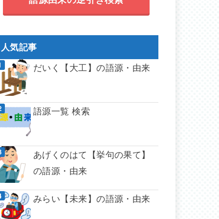
人気記事
だいく【大工】の語源・由来
語源一覧 検索
あげくのはて【挙句の果て】
の語源・由来
みらい【未来】の語源・由来