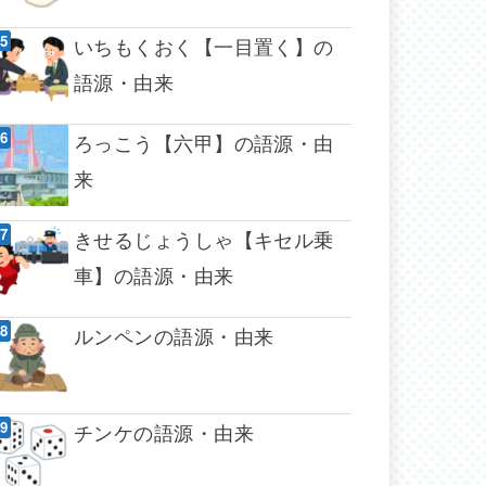
いちもくおく【一目置く】の
語源・由来
ろっこう【六甲】の語源・由
来
きせるじょうしゃ【キセル乗
車】の語源・由来
ルンペンの語源・由来
チンケの語源・由来