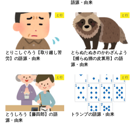
語源・由来
と行
と行
とりこしぐろう【取り越し苦
とらぬたぬきのかわざんよう
労】の語源・由来
【捕らぬ狸の皮算用】の語
源・由来
と行
と行
とうしろう【藤四郎】の語
トランプの語源・由来
源・由来