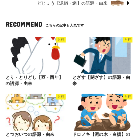
どじょう【泥鰌・鰌】の語源・由来
RECOMMEND
と行
と行
とり・とりどし【酉・酉年】
とざす【閉ざす】の語源・由
の語源・由来
来
と行
と行
とつおいつの語源・由来
ドロノキ【泥の木・白揚】の