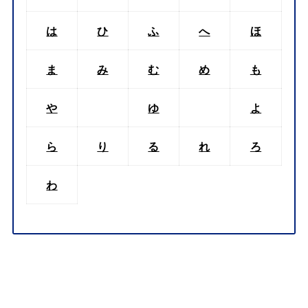
は
ひ
ふ
へ
ほ
ま
み
む
め
も
や
ゆ
よ
ら
り
る
れ
ろ
わ