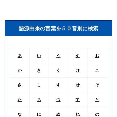
語源由来の言葉を５０音別に検索
あ
い
う
え
お
か
き
く
け
こ
さ
し
す
せ
そ
た
ち
つ
て
と
な
に
ぬ
ね
の