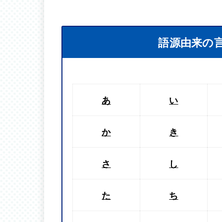
語源由来の
あ
い
か
き
さ
し
た
ち