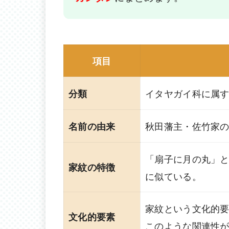
項目
イタヤガイ科に属
分類
秋田藩主・佐竹家
名前の由来
「扇子に月の丸」
家紋の特徴
に似ている。
家紋という文化的
文化的要素
このような関連性