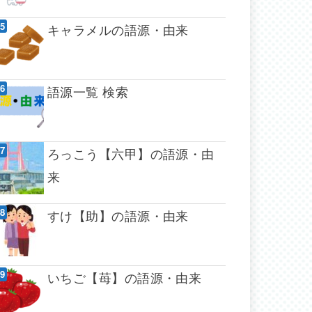
キャラメルの語源・由来
語源一覧 検索
ろっこう【六甲】の語源・由
来
すけ【助】の語源・由来
いちご【苺】の語源・由来