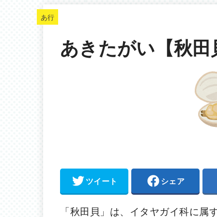
あ行
あきたがい【秋田
ツイート
シェア
「秋田貝」は、イタヤガイ科に属