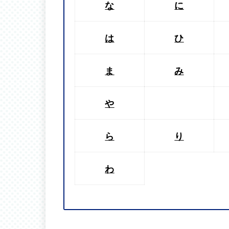
な
に
は
ひ
ま
み
や
ら
り
わ