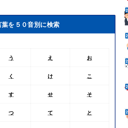
言葉を５０音別に検索
う
え
お
く
け
こ
す
せ
そ
つ
て
と