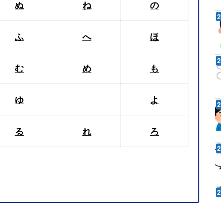
ぬ
ね
の
ふ
へ
ほ
む
め
も
ゆ
よ
る
れ
ろ