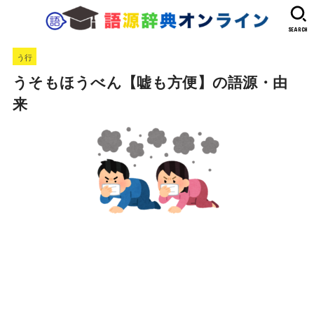
SEARCH
う行
うそもほうべん【嘘も方便】の語源・由
来