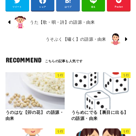
ツイート
シェア
はてブ
送る
Pocket
うた【歌・唄・詩】の語源・由来
うそぶく【嘯く】の語源・由来
RECOMMEND
う行
う行
うのはな【卯の花】 の語源・
うらめにでる【裏目に出る】
由来
の語源・由来
う行
う行