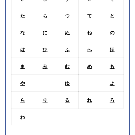
た
ち
つ
て
と
な
に
ぬ
ね
の
は
ひ
ふ
へ
ほ
ま
み
む
め
も
や
ゆ
よ
ら
り
る
れ
ろ
わ