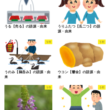
うる【売る】の語源・由来
うりふたつ【瓜二つ】の語
源・由来
う行
う行
うのみ【鵜呑み】の語源・由
ウコン【鬱金】の語源・由
来
来
う行
う行