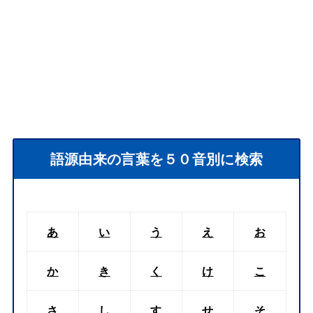
語源由来の言葉を５０音別に検索
あ
い
う
え
お
か
き
く
け
こ
さ
し
す
せ
そ