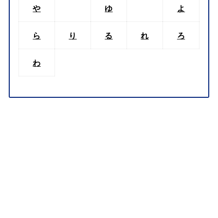
や
ゆ
よ
ら
り
る
れ
ろ
わ