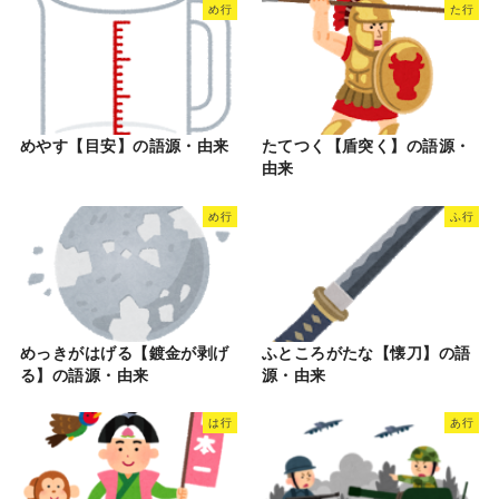
め行
た行
めやす【目安】の語源・由来
たてつく【盾突く】の語源・
由来
め行
ふ行
めっきがはげる【鍍金が剥げ
ふところがたな【懐刀】の語
る】の語源・由来
源・由来
は行
あ行