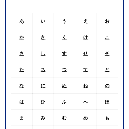
あ
い
う
え
お
か
き
く
け
こ
さ
し
す
せ
そ
た
ち
つ
て
と
な
に
ぬ
ね
の
は
ひ
ふ
へ
ほ
ま
み
む
め
も