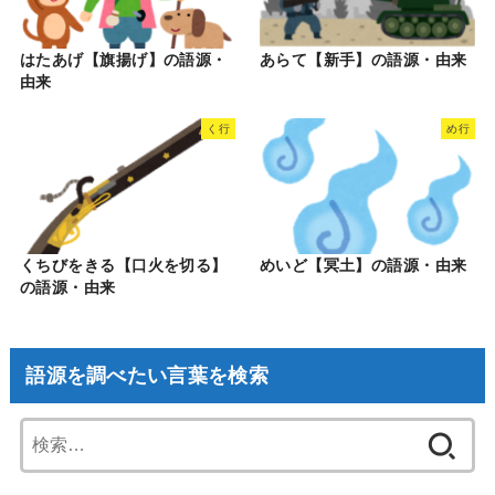
はたあげ【旗揚げ】の語源・
あらて【新手】の語源・由来
由来
く行
め行
くちびをきる【口火を切る】
めいど【冥土】の語源・由来
の語源・由来
語源を調べたい言葉を検索
検
索: