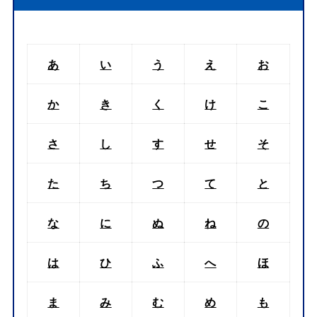
あ
い
う
え
お
か
き
く
け
こ
さ
し
す
せ
そ
た
ち
つ
て
と
な
に
ぬ
ね
の
は
ひ
ふ
へ
ほ
ま
み
む
め
も