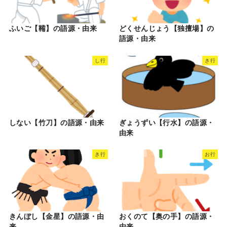
ふいご【鞴】の語源・由来
どくせんじょう【独擅場】の
語源・由来
し行
き行
しない【竹刀】の語源・由来
ぎょうずい【行水】の語源・
由来
き行
お行
きんぼし【金星】の語源・由
おくのて【奥の手】の語源・
来
由来