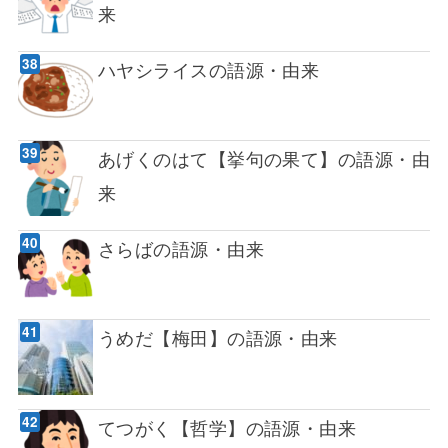
来
ハヤシライスの語源・由来
あげくのはて【挙句の果て】の語源・由
来
さらばの語源・由来
うめだ【梅田】の語源・由来
てつがく【哲学】の語源・由来