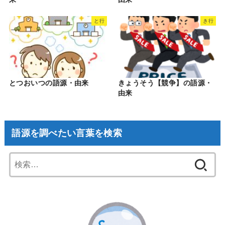
と行
き行
とつおいつの語源・由来
きょうそう【競争】の語源・
由来
語源を調べたい言葉を検索
検
索: