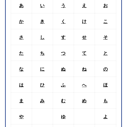
あ
い
う
え
お
か
き
く
け
こ
さ
し
す
せ
そ
た
ち
つ
て
と
な
に
ぬ
ね
の
は
ひ
ふ
へ
ほ
ま
み
む
め
も
や
ゆ
よ