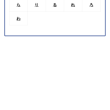
ら
り
る
れ
ろ
わ