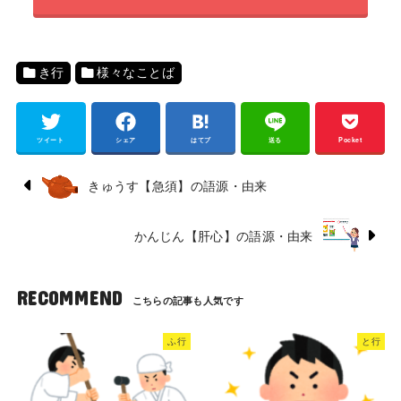
き行
様々なことば
ツイート
シェア
はてブ
送る
Pocket
きゅうす【急須】の語源・由来
かんじん【肝心】の語源・由来
RECOMMEND
ふ行
と行