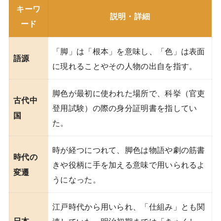
キーワ
説明・詳細
ード
「脚」は「根本」を意味し、「色」は表面
語源
に現れることやその人物の出自を指す。
脚色が最初に使われた場所で、科挙（官吏
古代中
登用試験）の際の身分証明書を指してい
国
た。
時が経つにつれて、脚色は物語や劇の筋書
時代の
きや役柄に手を加える意味で用いられるよ
変遷
うになった。
江戸時代から用いられ、「仕組み」とも関
日本
連していた。明治初期までは「きゃくし