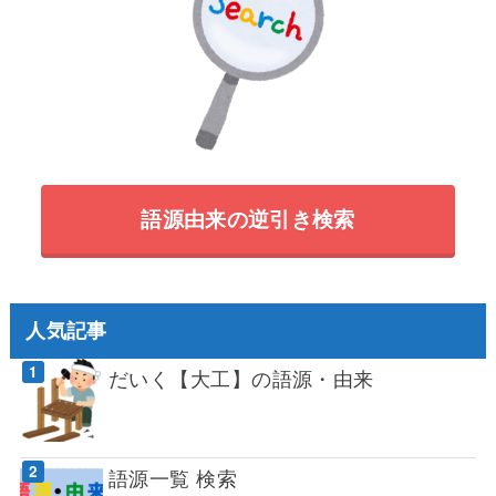
語源由来の逆引き検索
人気記事
だいく【大工】の語源・由来
語源一覧 検索