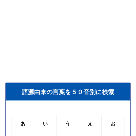
語源由来の言葉を５０音別に検索
あ
い
う
え
お