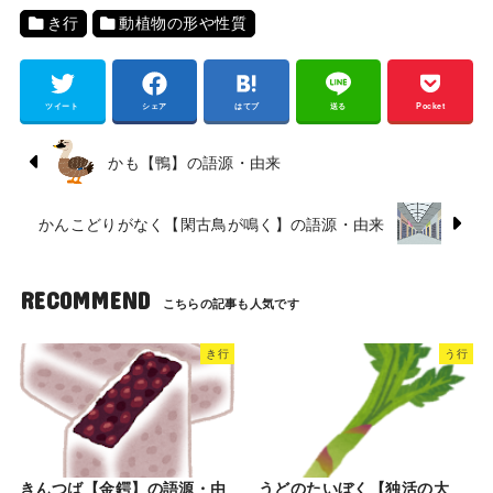
き行
動植物の形や性質
ツイート
シェア
はてブ
送る
Pocket
かも【鴨】の語源・由来
かんこどりがなく【閑古鳥が鳴く】の語源・由来
RECOMMEND
き行
う行
きんつば【金鍔】の語源・由
うどのたいぼく【独活の大