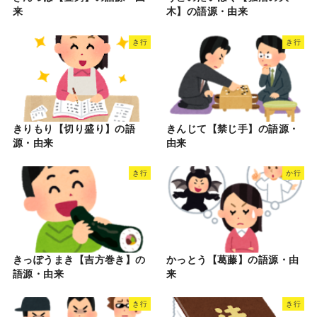
来
木】の語源・由来
き行
き行
きりもり【切り盛り】の語
きんじて【禁じ手】の語源・
源・由来
由来
き行
か行
きっぽうまき【吉方巻き】の
かっとう【葛藤】の語源・由
語源・由来
来
き行
き行