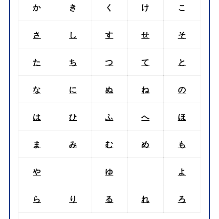
か
き
く
け
こ
さ
し
す
せ
そ
た
ち
つ
て
と
な
に
ぬ
ね
の
は
ひ
ふ
へ
ほ
ま
み
む
め
も
や
ゆ
よ
ら
り
る
れ
ろ