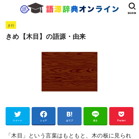
SEARCH
き行
きめ【木目】の語源・由来
ツイート
シェア
はてブ
送る
Pocket
「木目」という言葉はもともと、木の板に見られ