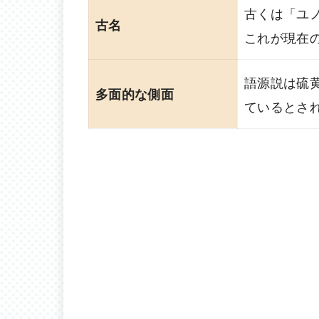
古くは「ユ
古名
これが現在
語源説は硫
多面的な側面
ているとさ