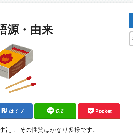
語源・由来
はてブ
送る
Pocket
を指し、その性質はかなり多様です。