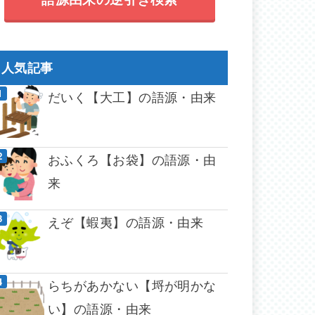
人気記事
だいく【大工】の語源・由来
おふくろ【お袋】の語源・由
来
えぞ【蝦夷】の語源・由来
らちがあかない【埒が明かな
い】の語源・由来