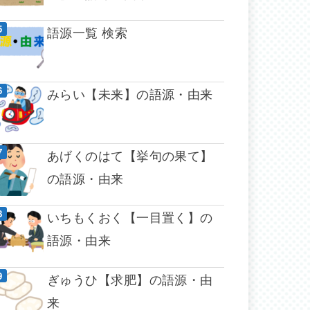
語源一覧 検索
みらい【未来】の語源・由来
あげくのはて【挙句の果て】
の語源・由来
いちもくおく【一目置く】の
語源・由来
ぎゅうひ【求肥】の語源・由
来