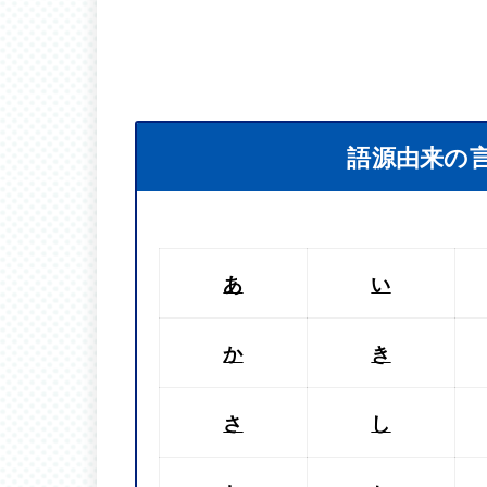
語源由来の
あ
い
か
き
さ
し