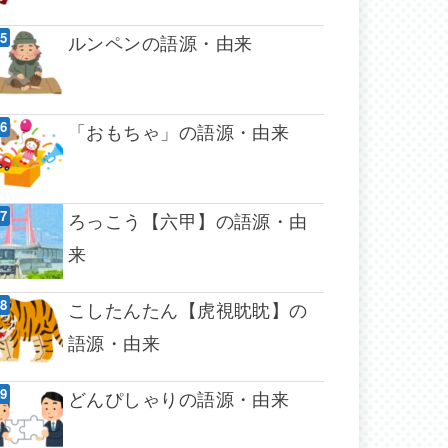
ルンペンの語源・由来
「おもちゃ」の語源・由来
ろっこう【六甲】の語源・由
来
こしたんたん【虎視眈眈】の
語源・由来
どんぴしゃりの語源・由来