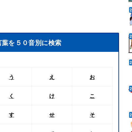
言葉を５０音別に検索
う
え
お
く
け
こ
す
せ
そ