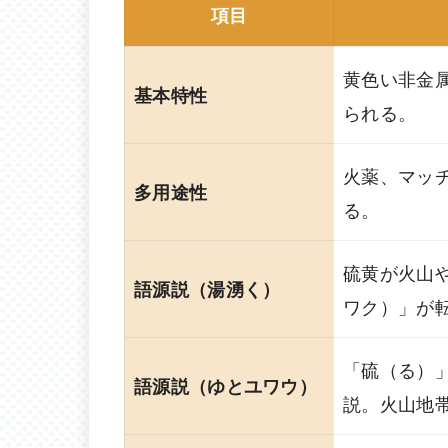
項目
黄色い非金
基本特性
られる。
火薬、マッ
多用途性
る。
硫黄が火山
語源説（湯湧く）
ワク）」が
「硫（る）
語源説（ゆとユワウ）
説。火山地