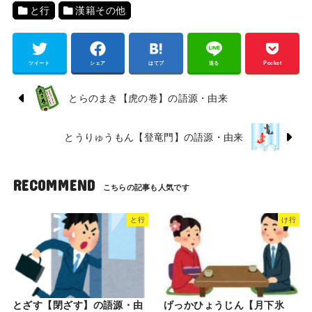
と行
漢籍その他
ツイート
シェア
はてブ
送る
Pocket
とらのまき【虎の巻】の語源・由来
とうりゅうもん【登竜門】の語源・由来
RECOMMEND
と行
け行
とざす【閉ざす】の語源・由
げっかひょうじん【月下氷