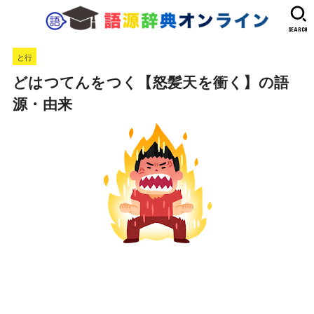
SEARCH
と行
どはつてんをつく【怒髪天を衝く】の語
源・由来