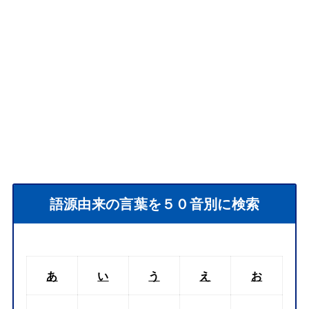
語源由来の言葉を５０音別に検索
あ
い
う
え
お