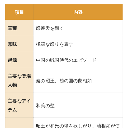
項目
内容
怒髪天を衝く
言葉
極端な怒りを表す
意味
中国の戦国時代のエピソード
起源
主要な登場
秦の昭王、趙の国の藺相如
人物
主要なアイ
和氏の璧
テム
昭王が和氏の璧を欲しがり、藺相如が使