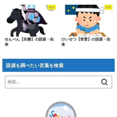
せ行
け行
せんべん【先鞭】の語源・由
けいせつ【蛍雪】の語源・由
来
来
語源を調べたい言葉を検索
検
索: