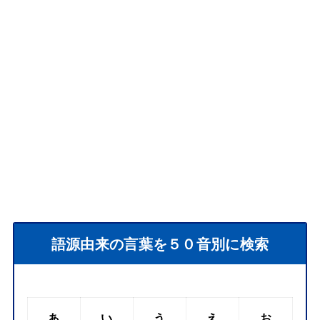
語源由来の言葉を５０音別に検索
あ
い
う
え
お