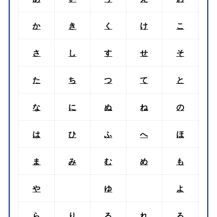
か
き
く
け
こ
さ
し
す
せ
そ
た
ち
つ
て
と
な
に
ぬ
ね
の
は
ひ
ふ
へ
ほ
ま
み
む
め
も
や
ゆ
よ
ら
り
る
れ
ろ