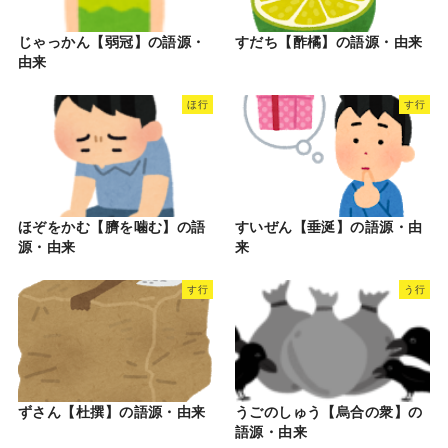
じゃっかん【弱冠】の語源・
すだち【酢橘】の語源・由来
由来
ほ行
す行
ほぞをかむ【臍を噛む】の語
すいぜん【垂涎】の語源・由
源・由来
来
す行
う行
ずさん【杜撰】の語源・由来
うごのしゅう【烏合の衆】の
語源・由来