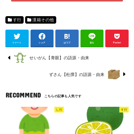
す行
漢籍その他
ツイート
シェア
はてブ
送る
Pocket
せいがん【青眼】の語源・由来
ずさん【杜撰】の語源・由来
RECOMMEND
し行
す行