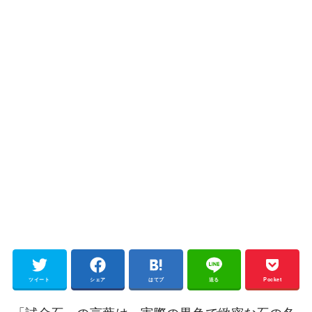
ツイート
シェア
はてブ
送る
Pocket
「試金石」の言葉は、実際の黒色で緻密な石の名