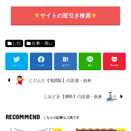
サイトの逆引き検索
し行
仕事・商い
ツイート
シェア
はてブ
送る
Pocket
じだんだ【地団駄】の語源・由来
しおどき【潮時】の語源・由来
RECOMMEND
し行
え行