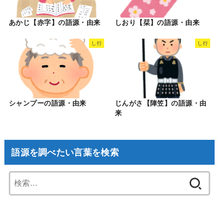
あかじ【赤字】の語源・由来
しおり【栞】の語源・由来
し行
し行
シャンプーの語源・由来
じんがさ【陣笠】の語源・由
来
語源を調べたい言葉を検索
検
索: