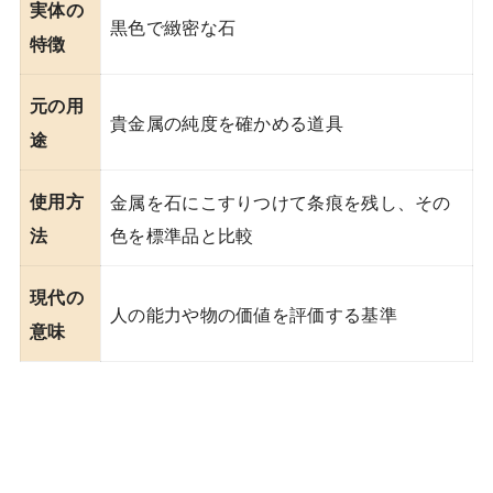
実体の
黒色で緻密な石
特徴
元の用
貴金属の純度を確かめる道具
途
使用方
金属を石にこすりつけて条痕を残し、その
色を標準品と比較
法
現代の
人の能力や物の価値を評価する基準
意味