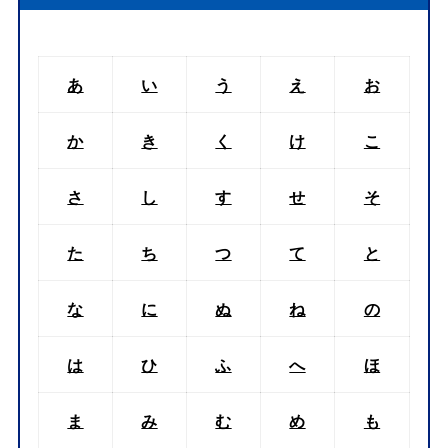
あ
い
う
え
お
か
き
く
け
こ
さ
し
す
せ
そ
た
ち
つ
て
と
な
に
ぬ
ね
の
は
ひ
ふ
へ
ほ
ま
み
む
め
も