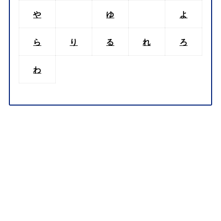
や
ゆ
よ
ら
り
る
れ
ろ
わ