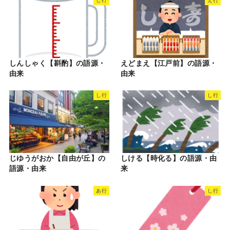
しんしゃく【斟酌】の語源・
えどまえ【江戸前】の語源・
由来
由来
し行
し行
じゆうがおか【自由が丘】の
しける【時化る】の語源・由
語源・由来
来
あ行
し行