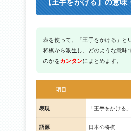
【王手をかける】の意味
表を使って、「王手をかける」と
将棋から派生し、どのような意味
のかを
にまとめます。
カンタン
項目
「王手をかける
表現
日本の将棋
語源