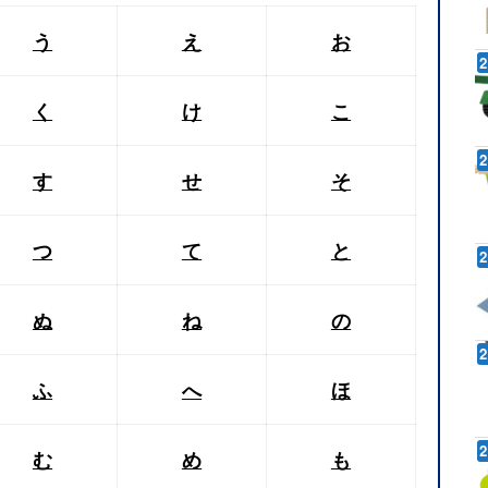
う
え
お
く
け
こ
す
せ
そ
つ
て
と
ぬ
ね
の
ふ
へ
ほ
む
め
も