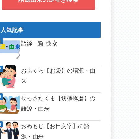
人気記事
語源一覧 検索
おふくろ【お袋】の語源・由
来
せっさたくま【切磋琢磨】の
語源・由来
おめもじ【お目文字】の語
源・由来