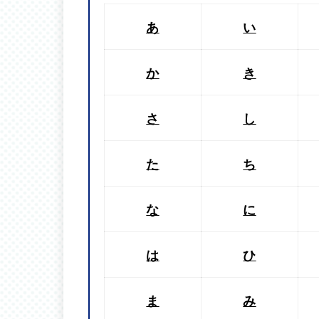
あ
い
か
き
さ
し
た
ち
な
に
は
ひ
ま
み