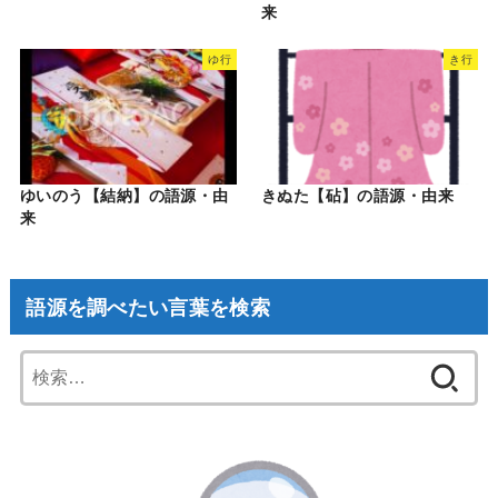
来
ゆ行
き行
ゆいのう【結納】の語源・由
きぬた【砧】の語源・由来
来
語源を調べたい言葉を検索
検
索: