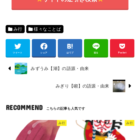
み行
様々なことば
ツイート
シェア
はてブ
送る
Pocket
みずうみ【湖】の語源・由来
みぎり【砌】の語源・由来
RECOMMEND
み行
み行