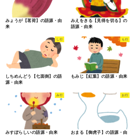
みょうが【茗荷】の語源・由
みえをきる【見得を切る】の
来
語源・由来
し行
も行
しちめんどう【七面倒】の語
もみじ【紅葉】の語源・由来
源・由来
み行
お行
みすぼらしいの語源・由来
おまる【御虎子】の語源・由