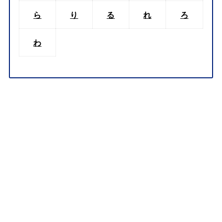
ら
り
る
れ
ろ
わ