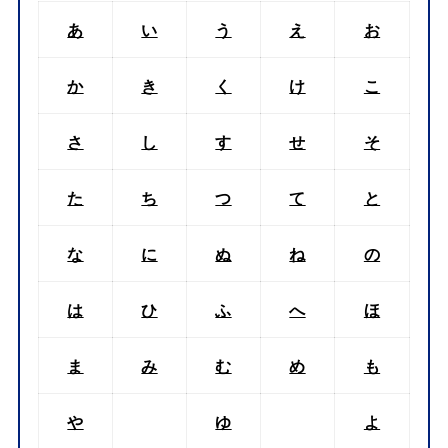
あ
い
う
え
お
か
き
く
け
こ
さ
し
す
せ
そ
た
ち
つ
て
と
な
に
ぬ
ね
の
は
ひ
ふ
へ
ほ
ま
み
む
め
も
や
ゆ
よ