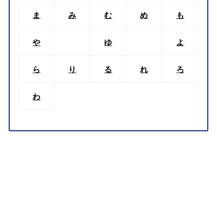
ま
み
む
め
も
や
ゆ
よ
ら
り
る
れ
ろ
わ