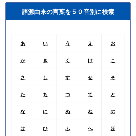
語源由来の言葉を５０音別に検索
あ
い
う
え
お
か
き
く
け
こ
さ
し
す
せ
そ
た
ち
つ
て
と
な
に
ぬ
ね
の
は
ひ
ふ
へ
ほ