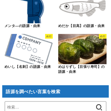
メンタ―の語源・由来
めだか【目高】の語源・由来
め行
め行
めいし【名刺】の語源・由来
めはりずし【目張り寿司】の
語源・由来
語源を調べたい言葉を検索
検