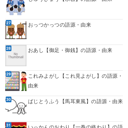
おっつかっつの語源・由来
おあし【御足・御銭】の語源・由来
これみよがし【これ見よがし】の語源・
由来
ばじとうふう【馬耳東風】の語源・由来
いっかんのおわり【一巻の終わり】の語