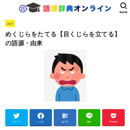
SEARCH
め行
めくじらをたてる【目くじらを立てる】
の語源・由来
ツイート
シェア
はてブ
送る
Pocket