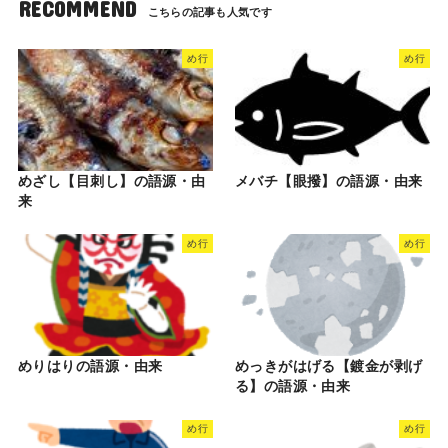
RECOMMEND
め行
め行
めざし【目刺し】の語源・由
メバチ【眼撥】の語源・由来
来
め行
め行
めりはりの語源・由来
めっきがはげる【鍍金が剥げ
る】の語源・由来
め行
め行