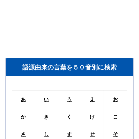
語源由来の言葉を５０音別に検索
あ
い
う
え
お
か
き
く
け
こ
さ
し
す
せ
そ