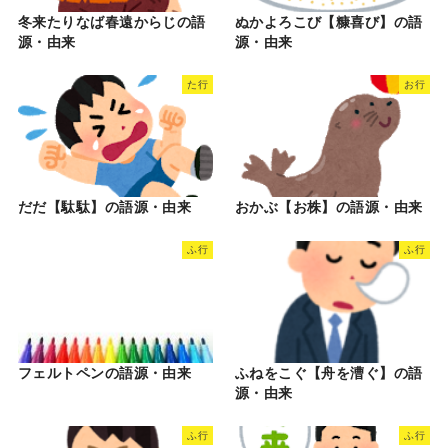
冬来たりなば春遠からじの語
ぬかよろこび【糠喜び】の語
源・由来
源・由来
た行
お行
だだ【駄駄】の語源・由来
おかぶ【お株】の語源・由来
ふ行
ふ行
フェルトペンの語源・由来
ふねをこぐ【舟を漕ぐ】の語
源・由来
ふ行
ふ行