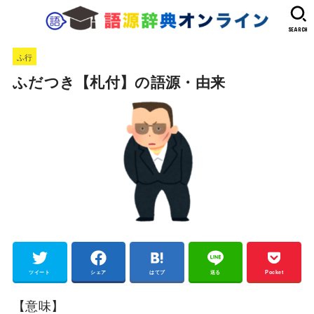
SEARCH
ふ行
ふだつき【札付】の語源・由来
ツイート
シェア
はてブ
送る
Pocket
【意味】