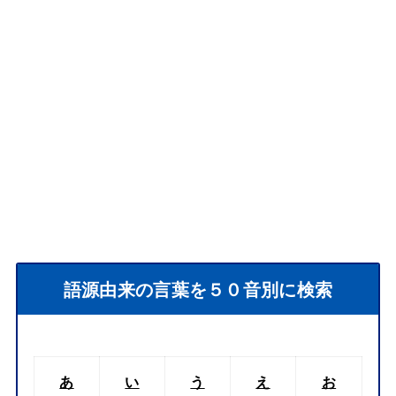
語源由来の言葉を５０音別に検索
あ
い
う
え
お