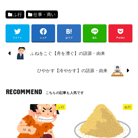
ふ行
仕事・商い
ツイート
シェア
はてブ
送る
Pocket
ふねをこぐ【舟を漕ぐ】の語源・由来
ひやかす【冷やかす】の語源・由来
RECOMMEND
ふ行
ぬ行