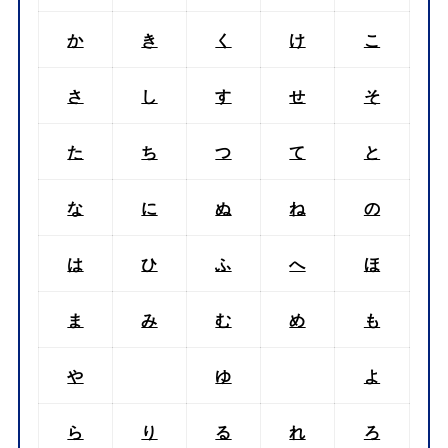
か
き
く
け
こ
さ
し
す
せ
そ
た
ち
つ
て
と
な
に
ぬ
ね
の
は
ひ
ふ
へ
ほ
ま
み
む
め
も
や
ゆ
よ
ら
り
る
れ
ろ