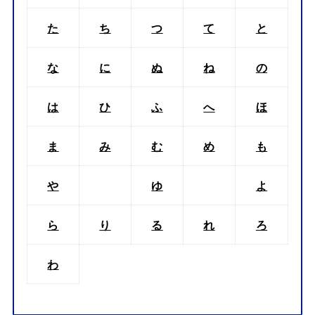
た
ち
つ
て
と
な
に
ぬ
ね
の
は
ひ
ふ
へ
ほ
ま
み
む
め
も
や
ゆ
よ
ら
り
る
れ
ろ
わ