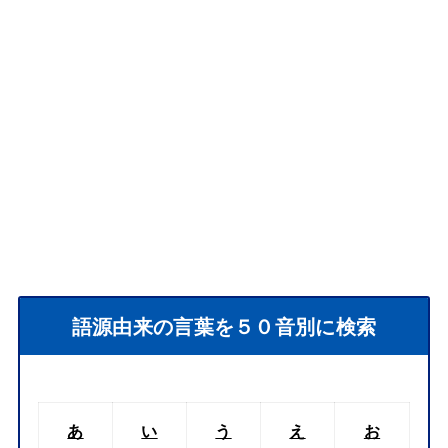
語源由来の言葉を５０音別に検索
あ
い
う
え
お