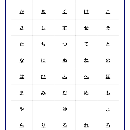
か
き
く
け
こ
さ
し
す
せ
そ
た
ち
つ
て
と
な
に
ぬ
ね
の
は
ひ
ふ
へ
ほ
ま
み
む
め
も
や
ゆ
よ
ら
り
る
れ
ろ