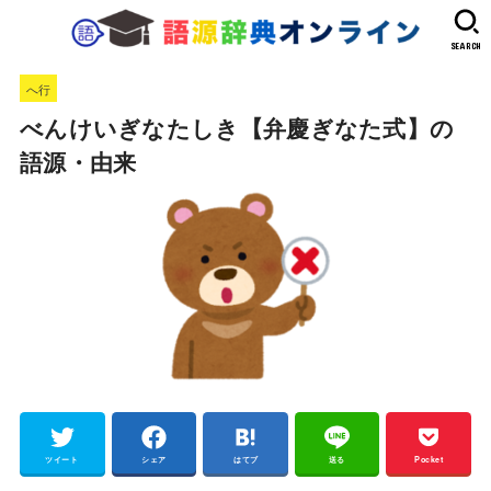
SEARCH
へ行
べんけいぎなたしき【弁慶ぎなた式】の
語源・由来
ツイート
シェア
はてブ
送る
Pocket