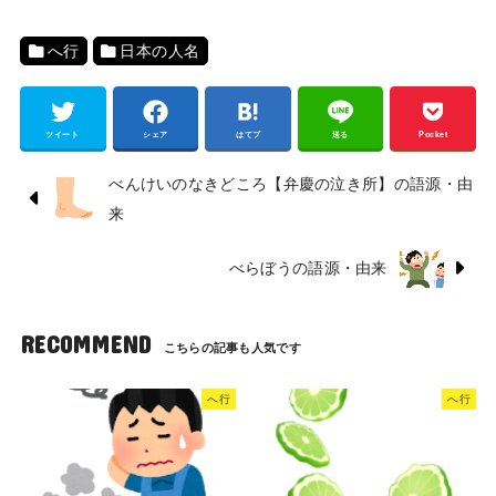
へ行
日本の人名
ツイート
シェア
はてブ
送る
Pocket
べんけいのなきどころ【弁慶の泣き所】の語源・由
来
べらぼうの語源・由来
RECOMMEND
へ行
へ行