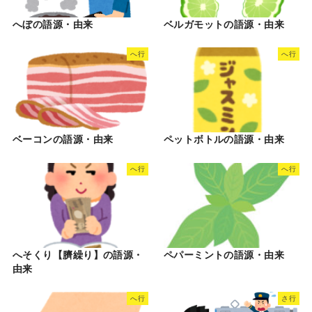
へぼの語源・由来
ベルガモットの語源・由来
へ行
へ行
ベーコンの語源・由来
ペットボトルの語源・由来
へ行
へ行
へそくり【臍繰り】の語源・
ペパーミントの語源・由来
由来
へ行
さ行