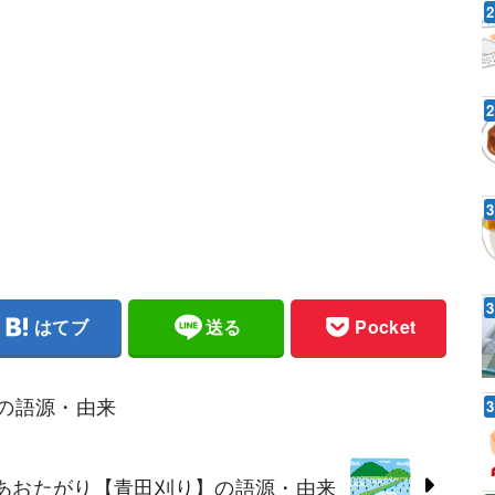
はてブ
送る
Pocket
の語源・由来
あおたがり【青田刈り】の語源・由来