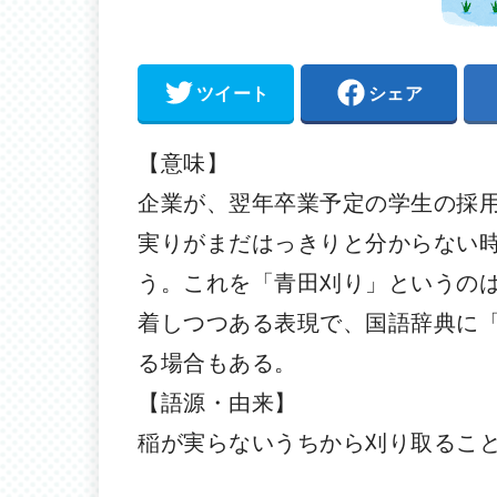
ツイート
シェア
【意味】
企業が、翌年卒業予定の学生の採
実りがまだはっきりと分からない
う。これを「青田刈り」というの
着しつつある表現で、国語辞典に
る場合もある。
【語源・由来】
稲が実らないうちから刈り取るこ