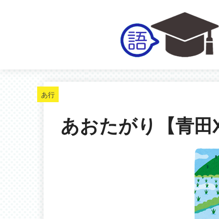
あ行
あおたがり【青田