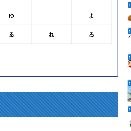
ゆ
よ
る
れ
ろ