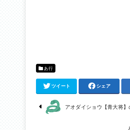
あ行
ツイート
シェア
アオダイショウ【青大将】