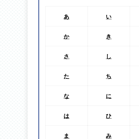
あ
い
か
き
さ
し
た
ち
な
に
は
ひ
ま
み