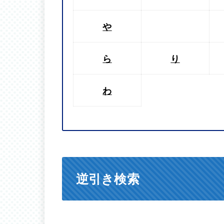
や
ら
り
わ
逆引き検索