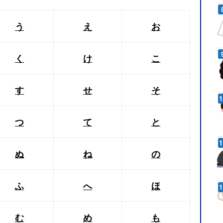
う
え
お
く
け
こ
す
せ
そ
つ
て
と
ぬ
ね
の
ふ
へ
ほ
む
め
も