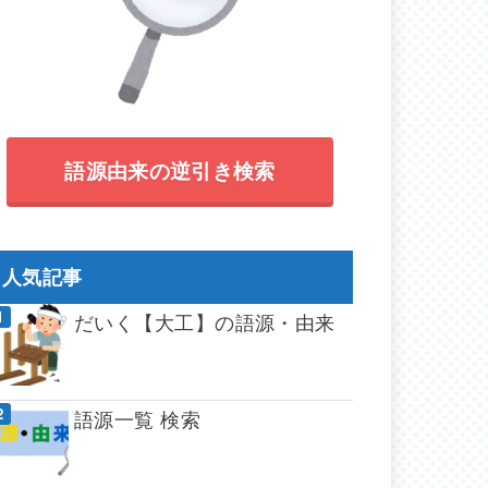
語源由来の逆引き検索
人気記事
だいく【大工】の語源・由来
語源一覧 検索