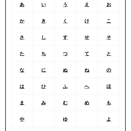
あ
い
う
え
お
か
き
く
け
こ
さ
し
す
せ
そ
た
ち
つ
て
と
な
に
ぬ
ね
の
は
ひ
ふ
へ
ほ
ま
み
む
め
も
や
ゆ
よ