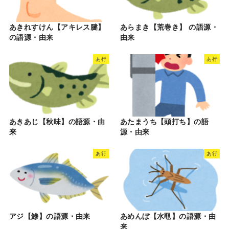
あきれすけん【アキレス腱】
あらまき【荒巻き】 の語源・
の語源・由来
由来
あ行
あ行
あきあじ【秋味】の語源・由
あたまうち【頭打ち】の語
来
源・由来
あ行
あ行
アジ【鯵】の語源・由来
あめんぼ【水黽】の語源・由
来