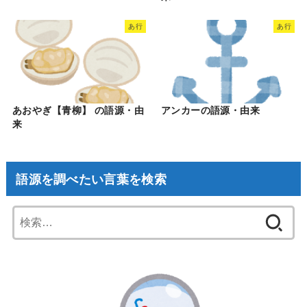
あ行
あ行
あおやぎ【青柳】 の語源・由
アンカーの語源・由来
来
語源を調べたい言葉を検索
検
索: