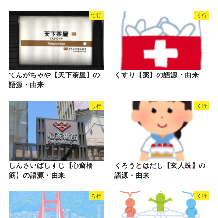
て行
く行
てんがちゃや【天下茶屋】の
くすり【薬】の語源・由来
語源・由来
し行
く行
しんさいばしすじ【心斎橋
くろうとはだし【玄人跣】の
筋】の語源・由来
語源・由来
ろ行
く行