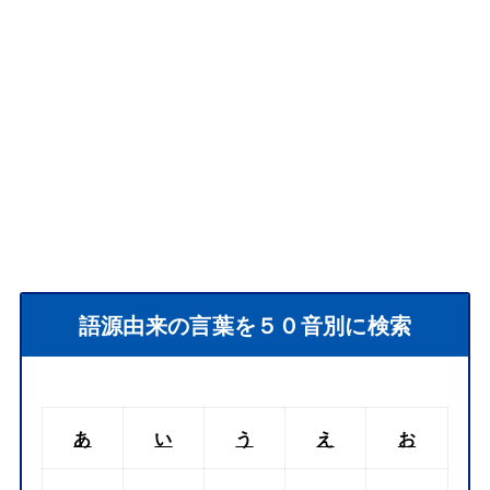
語源由来の言葉を５０音別に検索
あ
い
う
え
お