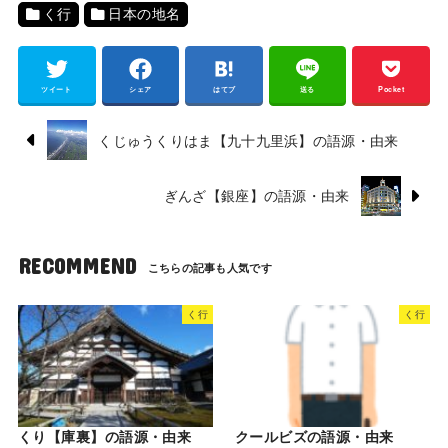
く行
日本の地名
ツイート
シェア
はてブ
送る
Pocket
くじゅうくりはま【九十九里浜】の語源・由来
ぎんざ【銀座】の語源・由来
RECOMMEND
く行
く行
くり【庫裏】の語源・由来
クールビズの語源・由来