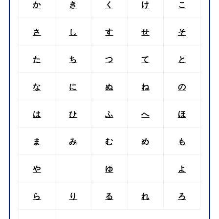
か
き
く
け
こ
さ
し
す
せ
そ
た
ち
つ
て
と
な
に
ぬ
ね
の
は
ひ
ふ
へ
ほ
ま
み
む
め
も
や
ゆ
よ
ら
り
る
れ
ろ