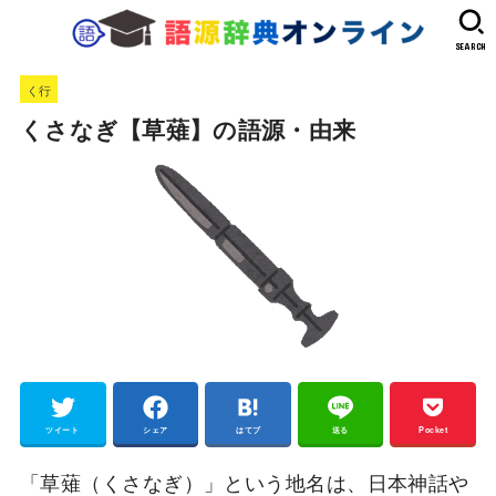
SEARCH
く行
くさなぎ【草薙】の語源・由来
ツイート
シェア
はてブ
送る
Pocket
「草薙（くさなぎ）」という地名は、日本神話や