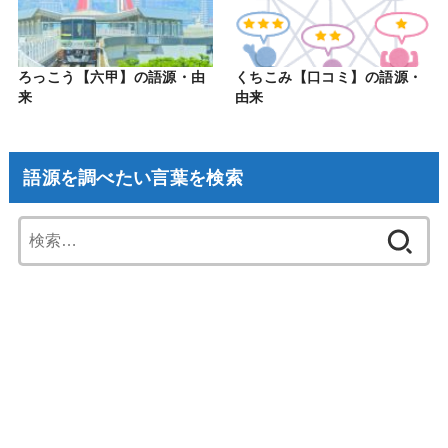
ろっこう【六甲】の語源・由
くちこみ【口コミ】の語源・
来
由来
語源を調べたい言葉を検索
検
索: