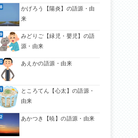
かげろう【陽炎】の語源・由
来
みどりご【緑児・嬰児】の語
源・由来
あえかの語源・由来
ところてん【心太】の語源・
由来
あかつき【暁】の語源・由来