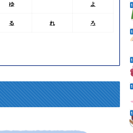
ゆ
よ
る
れ
ろ