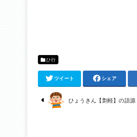
ひ行
ツイート
シェア
ひょうきん【剽軽】の語源