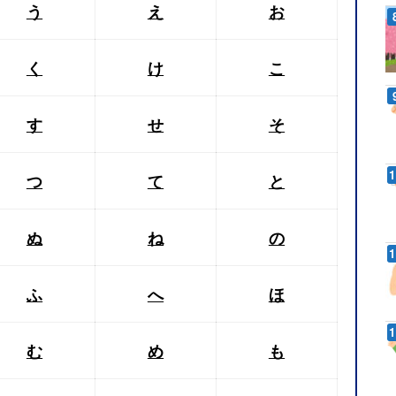
う
え
お
く
け
こ
す
せ
そ
つ
て
と
ぬ
ね
の
ふ
へ
ほ
む
め
も