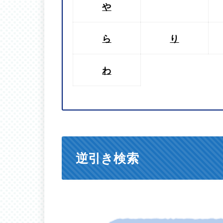
や
ら
り
わ
逆引き検索