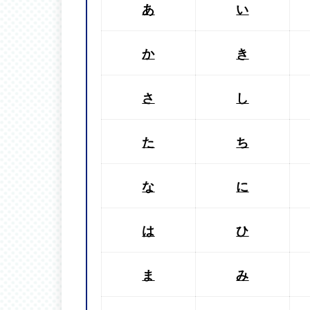
あ
い
か
き
さ
し
た
ち
な
に
は
ひ
ま
み