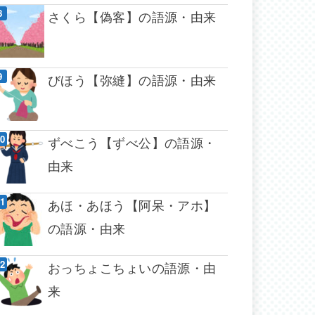
さくら【偽客】の語源・由来
びほう【弥縫】の語源・由来
ずべこう【ずべ公】の語源・
由来
あほ・あほう【阿呆・アホ】
の語源・由来
おっちょこちょいの語源・由
来