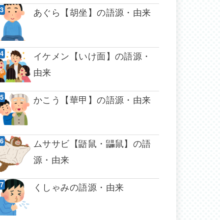
あぐら【胡坐】の語源・由来
イケメン【いけ面】の語源・
由来
かこう【華甲】の語源・由来
ムササビ【鼯鼠・鼺鼠】の語
源・由来
くしゃみの語源・由来