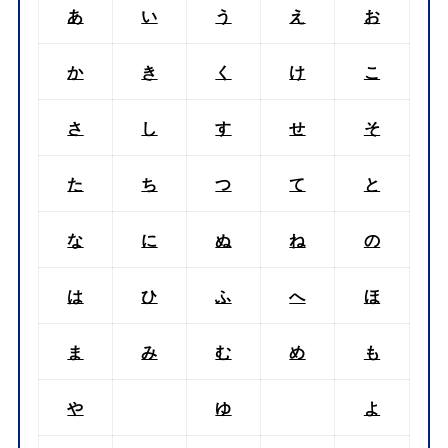
あ
い
う
え
お
か
き
く
け
こ
さ
し
す
せ
そ
た
ち
つ
て
と
な
に
ぬ
ね
の
は
ひ
ふ
へ
ほ
ま
み
む
め
も
や
ゆ
よ