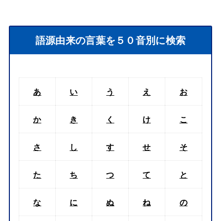
語源由来の言葉を５０音別に検索
あ
い
う
え
お
か
き
く
け
こ
さ
し
す
せ
そ
た
ち
つ
て
と
な
に
ぬ
ね
の