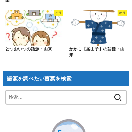
来
と行
か行
とつおいつの語源・由来
かかし【案山子】の語源・由
来
語源を調べたい言葉を検索
検
索: