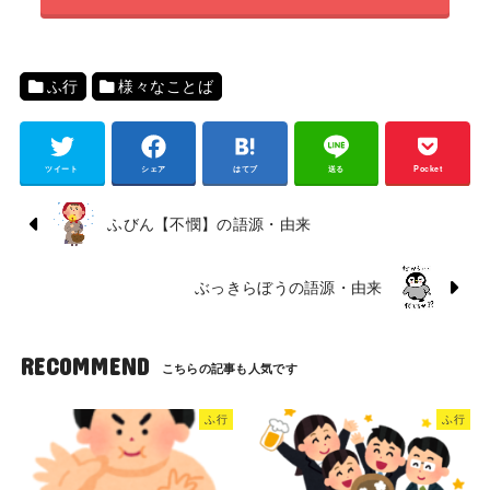
ふ行
様々なことば
ツイート
シェア
はてブ
送る
Pocket
ふびん【不憫】の語源・由来
ぶっきらぼうの語源・由来
RECOMMEND
ふ行
ふ行