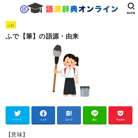
SEARCH
ふ行
ふで【筆】の語源・由来
ツイート
シェア
はてブ
送る
Pocket
【意味】