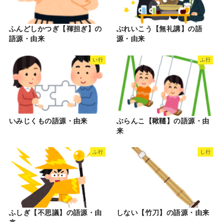
ふんどしかつぎ【褌担ぎ】の
ぶれいこう【無礼講】の語
語源・由来
源・由来
い行
ふ行
いみじくもの語源・由来
ぶらんこ【鞦韆】の語源・由
来
ふ行
し行
ふしぎ【不思議】の語源・由
しない【竹刀】の語源・由来