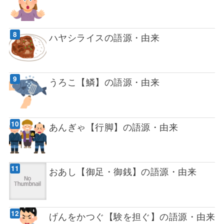
ハヤシライスの語源・由来
うろこ【鱗】の語源・由来
あんぎゃ【行脚】の語源・由来
おあし【御足・御銭】の語源・由来
げんをかつぐ【験を担ぐ】の語源・由来