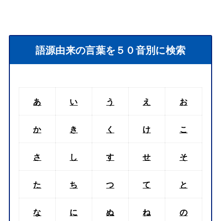
語源由来の言葉を５０音別に検索
あ
い
う
え
お
か
き
く
け
こ
さ
し
す
せ
そ
た
ち
つ
て
と
な
に
ぬ
ね
の