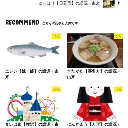
にっぽり【日暮里】の語源・由来
RECOMMEND
に行
き行
ニシン【鰊・鯡】の語源・由
きたかた【喜多方】の語源・
来
由来
ま行
に行
まいはま【舞浜】の語源・由
にんぎょう【人形】の語源・