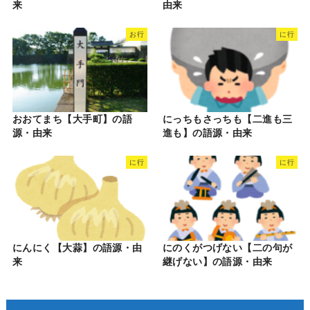
来
由来
お行
に行
おおてまち【大手町】の語
にっちもさっちも【二進も三
源・由来
進も】の語源・由来
に行
に行
にんにく【大蒜】の語源・由
にのくがつげない【二の句が
来
継げない】の語源・由来