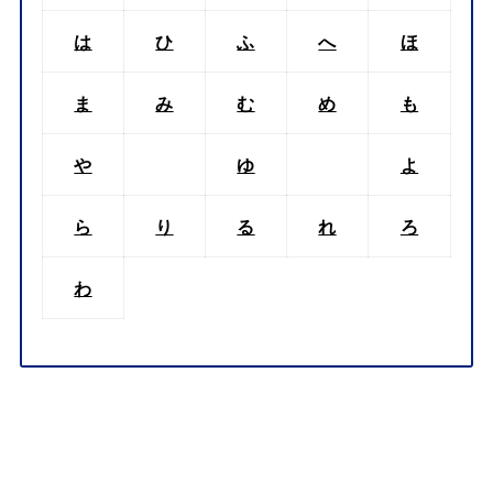
は
ひ
ふ
へ
ほ
ま
み
む
め
も
や
ゆ
よ
ら
り
る
れ
ろ
わ