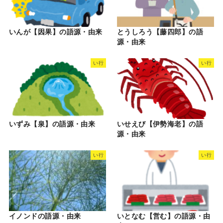
いんが【因果】の語源・由来
とうしろう【藤四郎】の語
源・由来
い行
い行
いずみ【泉】の語源・由来
いせえび【伊勢海老】の語
源・由来
い行
い行
イノンドの語源・由来
いとなむ【営む】の語源・由