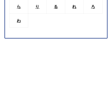
ら
り
る
れ
ろ
わ