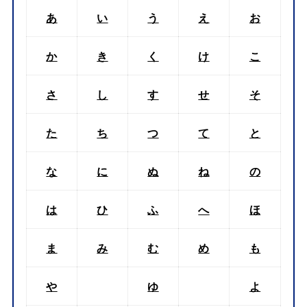
あ
い
う
え
お
か
き
く
け
こ
さ
し
す
せ
そ
た
ち
つ
て
と
な
に
ぬ
ね
の
は
ひ
ふ
へ
ほ
ま
み
む
め
も
や
ゆ
よ