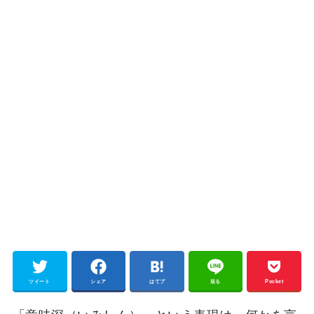
ツイート
シェア
はてブ
送る
Pocket
「意味深（いみしん）」という表現は、何かを言