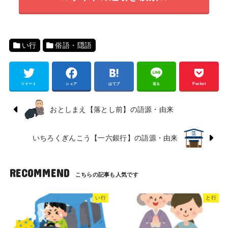
い行
俗語・隠語
ツイート
シェア
はてブ
送る
Pocket
おとしまえ【落とし前】の語源・由来
いちろくぎんこう【一六銀行】の語源・由来
RECOMMEND
い行
と行