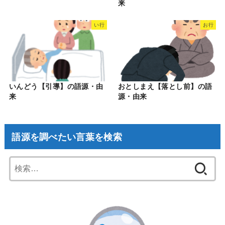
来
い行
お行
いんどう【引導】の語源・由
おとしまえ【落とし前】の語
来
源・由来
語源を調べたい言葉を検索
検
索: